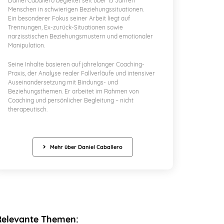
Daniel Caballero begleitet seit über 15 Jahren
Menschen in schwierigen Beziehungssituationen.
Ein besonderer Fokus seiner Arbeit liegt auf
Trennungen, Ex-zurück-Situationen sowie
narzisstischen Beziehungsmustern und emotionaler
Manipulation.
Seine Inhalte basieren auf jahrelanger Coaching-
Praxis, der Analyse realer Fallverläufe und intensiver
Auseinandersetzung mit Bindungs- und
Beziehungsthemen. Er arbeitet im Rahmen von
Coaching und persönlicher Begleitung – nicht
therapeutisch.
Mehr über Daniel Caballero
Relevante Themen: