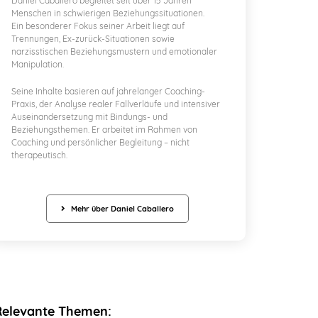
Daniel Caballero begleitet seit über 15 Jahren
Menschen in schwierigen Beziehungssituationen.
Ein besonderer Fokus seiner Arbeit liegt auf
Trennungen, Ex-zurück-Situationen sowie
narzisstischen Beziehungsmustern und emotionaler
Manipulation.
Seine Inhalte basieren auf jahrelanger Coaching-
Praxis, der Analyse realer Fallverläufe und intensiver
Auseinandersetzung mit Bindungs- und
Beziehungsthemen. Er arbeitet im Rahmen von
Coaching und persönlicher Begleitung – nicht
therapeutisch.
Mehr über Daniel Caballero
Relevante Themen: