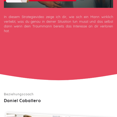
In diesem Strategievideo zeige ich dir, wie sich ein Mann wirklich
verliebt, was du genau in deiner Situation tun musst und das selbst
dann wenn dein Traummann bereits das Interesse an dir verloren
hat.
8.371
92,5%
Erfolgreiche Teilnehmer
Erfolgsquote
Beziehungscoach
Daniel Caballero