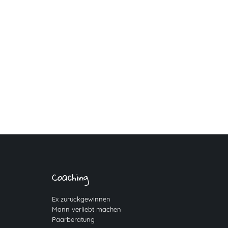
Coaching
Ex zurückgewinnen
Mann verliebt machen
Paarberatung