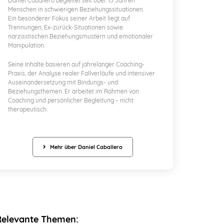
Daniel Caballero begleitet seit über 15 Jahren
Menschen in schwierigen Beziehungssituationen.
Ein besonderer Fokus seiner Arbeit liegt auf
Trennungen, Ex-zurück-Situationen sowie
narzisstischen Beziehungsmustern und emotionaler
Manipulation.
Seine Inhalte basieren auf jahrelanger Coaching-
Praxis, der Analyse realer Fallverläufe und intensiver
Auseinandersetzung mit Bindungs- und
Beziehungsthemen. Er arbeitet im Rahmen von
Coaching und persönlicher Begleitung – nicht
therapeutisch.
Mehr über Daniel Caballero
Relevante Themen: