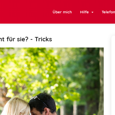
Über mich
Hilfe
Telefo
 für sie? - Tricks