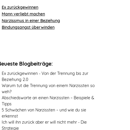
Ex zurückgewinnen
Mann verliebt machen
Narzissmus in einer Beziehung
Bindungsangst überwinden
Neueste Blogbeiträge:
Ex zurückgewinnen - Von der Trennung bis zur
Beziehung 2.0
Warum tut die Trennung von einem Narzissten so
weh?
Abschiedsworte an einen Narzissten – Beispiele &
Tipps
5 Schwächen von Narzissten – und wie du sie
erkennst
Ich will ihn zurück aber er will nicht mehr - Die
Strategie