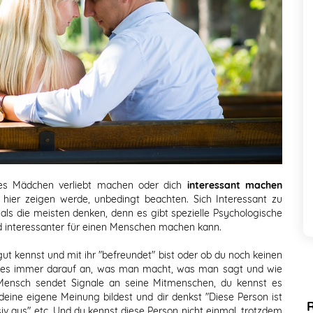
es Mädchen verliebt machen oder dich
interessant machen
h hier zeigen werde, unbedingt beachten. Sich Interessant zu
als die meisten denken, denn es gibt spezielle Psychologische
nd interessanter für einen Menschen machen kann.
 gut kennst und mit ihr "befreundet" bist oder ob du noch keinen
t es immer darauf an, was man macht, was man sagt und wie
 Mensch sendet Signale an seine Mitmenschen, du kennst es
deine eigene Meinung bildest und dir denkst "Diese Person ist
iv aus" etc. Und du kennst diese Person nicht einmal, trotzdem