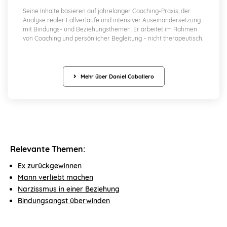
Seine Inhalte basieren auf jahrelanger Coaching-Praxis, der
Analyse realer Fallverläufe und intensiver Auseinandersetzung
mit Bindungs- und Beziehungsthemen. Er arbeitet im Rahmen
von Coaching und persönlicher Begleitung – nicht therapeutisch.
Mehr über Daniel Caballero
Relevante Themen:
Ex zurückgewinnen
Mann verliebt machen
Narzissmus in einer Beziehung
Bindungsangst überwinden