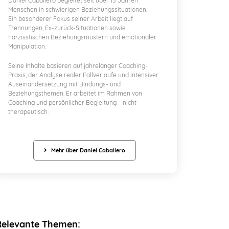
Daniel Caballero begleitet seit über 15 Jahren
Menschen in schwierigen Beziehungssituationen.
Ein besonderer Fokus seiner Arbeit liegt auf
Trennungen, Ex-zurück-Situationen sowie
narzisstischen Beziehungsmustern und emotionaler
Manipulation.
Seine Inhalte basieren auf jahrelanger Coaching-
Praxis, der Analyse realer Fallverläufe und intensiver
Auseinandersetzung mit Bindungs- und
Beziehungsthemen. Er arbeitet im Rahmen von
Coaching und persönlicher Begleitung – nicht
therapeutisch.
Mehr über Daniel Caballero
Relevante Themen: