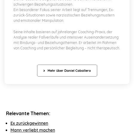
schwierigen Beziehungssituationen.
Ein besonderer Fokus seiner Arbeit liegt auf Trennungen, Ex-
zurück-Situationen sowie narzisstischen Beziehungsmustern
und emotionaler Manipulation.
Seine Inhalte basieren auf jahrelanger Coaching-Praxis, der
Analyse realer Fallverläufe und intensiver Auseinandersetzung
mit Bindungs- und Beziehungsthemen. Er arbeitet im Rahmen
von Coaching und persönlicher Begleitung – nicht therapeutisch.
Mehr über Daniel Caballero
Relevante Themen:
Ex zurückgewinnen
Mann verliebt machen