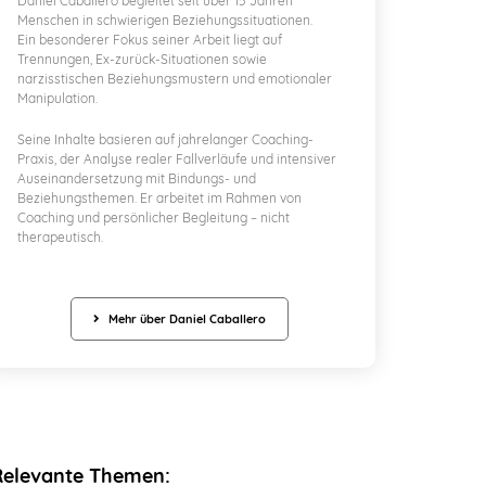
Daniel Caballero begleitet seit über 15 Jahren
Menschen in schwierigen Beziehungssituationen.
Ein besonderer Fokus seiner Arbeit liegt auf
Trennungen, Ex-zurück-Situationen sowie
narzisstischen Beziehungsmustern und emotionaler
Manipulation.
Seine Inhalte basieren auf jahrelanger Coaching-
Praxis, der Analyse realer Fallverläufe und intensiver
Auseinandersetzung mit Bindungs- und
Beziehungsthemen. Er arbeitet im Rahmen von
Coaching und persönlicher Begleitung – nicht
therapeutisch.
Mehr über Daniel Caballero
Relevante Themen: