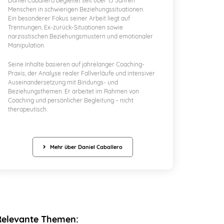
Daniel Caballero begleitet seit über 15 Jahren
Menschen in schwierigen Beziehungssituationen.
Ein besonderer Fokus seiner Arbeit liegt auf
Trennungen, Ex-zurück-Situationen sowie
narzisstischen Beziehungsmustern und emotionaler
Manipulation.
Seine Inhalte basieren auf jahrelanger Coaching-
Praxis, der Analyse realer Fallverläufe und intensiver
Auseinandersetzung mit Bindungs- und
Beziehungsthemen. Er arbeitet im Rahmen von
Coaching und persönlicher Begleitung – nicht
therapeutisch.
Mehr über Daniel Caballero
Relevante Themen: