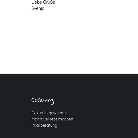
Liebe Grüße
Svenja
Coaching
Ex zurückgewinnen
Mann verliebt machen
Paarberatung