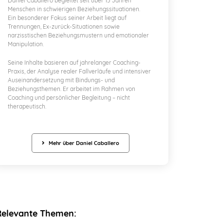
Daniel Caballero begleitet seit über 15 Jahren
Menschen in schwierigen Beziehungssituationen.
Ein besonderer Fokus seiner Arbeit liegt auf
Trennungen, Ex-zurück-Situationen sowie
narzisstischen Beziehungsmustern und emotionaler
Manipulation.
Seine Inhalte basieren auf jahrelanger Coaching-
Praxis, der Analyse realer Fallverläufe und intensiver
Auseinandersetzung mit Bindungs- und
Beziehungsthemen. Er arbeitet im Rahmen von
Coaching und persönlicher Begleitung – nicht
therapeutisch.
Mehr über Daniel Caballero
Relevante Themen: