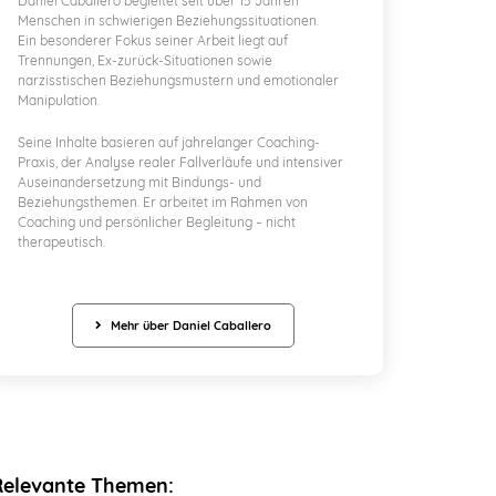
Daniel Caballero begleitet seit über 15 Jahren
Menschen in schwierigen Beziehungssituationen.
Ein besonderer Fokus seiner Arbeit liegt auf
Trennungen, Ex-zurück-Situationen sowie
narzisstischen Beziehungsmustern und emotionaler
Manipulation.
Seine Inhalte basieren auf jahrelanger Coaching-
Praxis, der Analyse realer Fallverläufe und intensiver
Auseinandersetzung mit Bindungs- und
Beziehungsthemen. Er arbeitet im Rahmen von
Coaching und persönlicher Begleitung – nicht
therapeutisch.
Mehr über Daniel Caballero
Relevante Themen: