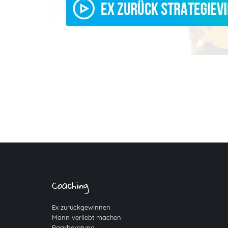
Coaching
Ex zurückgewinnen
Mann verliebt machen
Paarberatung