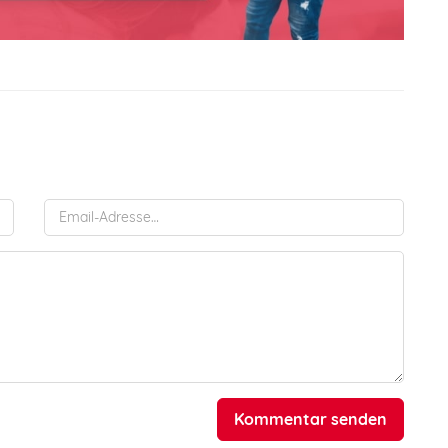
Kommentar senden