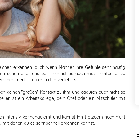
ichen erkennen, auch wenn Männer ihre Gefühle sehr häufig
en schon eher und bei ihnen ist es auch meist einfacher zu
ichen merken ob er in dich verliebt ist.
 noch keinen "großen" Kontakt zu ihm und dadurch auch nicht so
e er ist ein Arbeitskollege, dein Chef oder ein Mitschüler mit
ich intensiv kennengelernt und kannst ihn trotzdem noch nicht
, mit denen du es sehr schnell erkennen kannst.