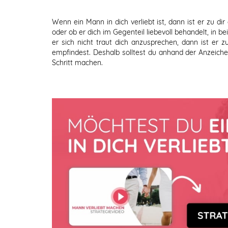
Wenn ein Mann in dich verliebt ist, dann ist er zu di
oder ob er dich im Gegenteil liebevoll behandelt, in 
er sich nicht traut dich anzusprechen, dann ist er z
empfindest. Deshalb solltest du anhand der Anzeichen
Schritt machen.