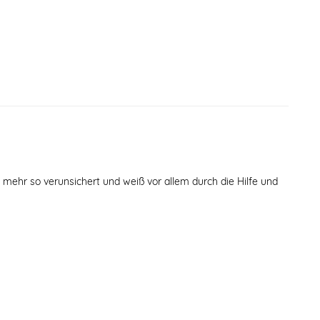
t mehr so verunsichert und weiß vor allem durch die Hilfe und