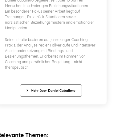
Daniel Caballero begleitet seit über 15 Jahren
Menschen in schwierigen Beziehungssituationen.
Ein besonderer Fokus seiner Arbeit liegt auf
Trennungen, Ex-zurück-Situationen sowie
narzisstischen Beziehungsmustern und emotionaler
Manipulation.
Seine Inhalte basieren auf jahrelanger Coaching-
Praxis, der Analyse realer Fallverläufe und intensiver
Auseinandersetzung mit Bindungs- und
Beziehungsthemen. Er arbeitet im Rahmen von
Coaching und persönlicher Begleitung – nicht
therapeutisch.
Mehr über Daniel Caballero
Relevante Themen: