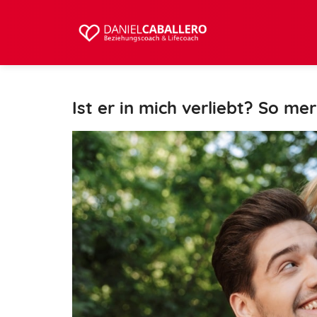
Ist er in mich verliebt? So mer