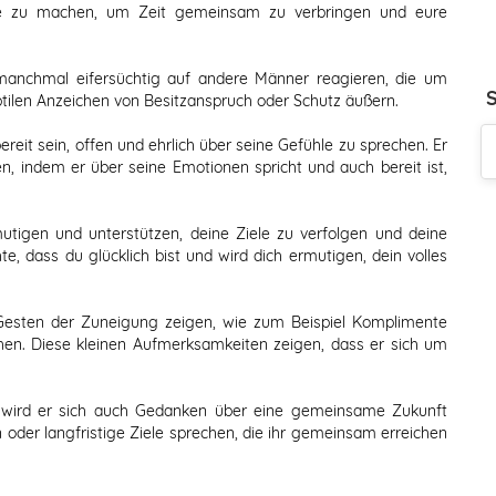
ne zu machen, um Zeit gemeinsam zu verbringen und eure
manchmal eifersüchtig auf andere Männer reagieren, die um
btilen Anzeichen von Besitzanspruch oder Schutz äußern.
ereit sein, offen und ehrlich über seine Gefühle zu sprechen. Er
n, indem er über seine Emotionen spricht und auch bereit ist,
utigen und unterstützen, deine Ziele zu verfolgen und deine
e, dass du glücklich bist und wird dich ermutigen, dein volles
 Gesten der Zuneigung zeigen, wie zum Beispiel Komplimente
en. Diese kleinen Aufmerksamkeiten zeigen, dass er sich um
 wird er sich auch Gedanken über eine gemeinsame Zukunft
 oder langfristige Ziele sprechen, die ihr gemeinsam erreichen