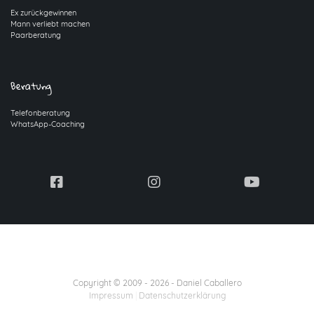
Ex zurückgewinnen
Mann verliebt machen
Paarberatung
Beratung
Telefonberatung
WhatsApp-Coaching
Copyright © 2009 -
2026
- Daniel Caballero
Impressum
|
Datenschutzerklärung