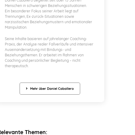
Daniel Caballero begleitet seit über 15 Jahren
Menschen in schwierigen Beziehungssituationen.
Ein besonderer Fokus seiner Arbeit liegt auf
Trennungen, Ex-zurück-Situationen sowie
narzisstischen Beziehungsmustern und emotionaler
Manipulation.
Seine Inhalte basieren auf jahrelanger Coaching-
Praxis, der Analyse realer Fallverläufe und intensiver
Auseinandersetzung mit Bindungs- und
Beziehungsthemen. Er arbeitet im Rahmen von
Coaching und persönlicher Begleitung – nicht
therapeutisch.
Mehr über Daniel Caballero
Relevante Themen: