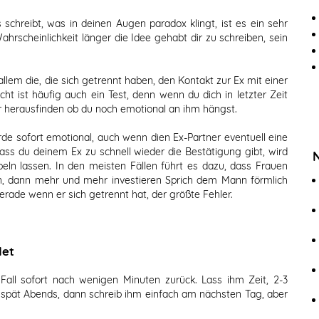
chreibt, was in deinen Augen paradox klingt, ist es ein sehr
hrscheinlichkeit länger die Idee gehabt dir zu schreiben, sein
lem die, die sich getrennt haben, den Kontakt zur Ex mit einer
ht ist häufig auch ein Test, denn wenn du dich in letzter Zeit
r herausfinden ob du noch emotional an ihm hängst.
de sofort emotional, auch wenn dien Ex-Partner eventuell eine
dass du deinem Ex zu schnell wieder die Bestätigung gibt, wird
eln lassen. In den meisten Fällen führt es dazu, dass Frauen
, dann mehr und mehr investieren Sprich dem Mann förmlich
erade wenn er sich getrennt hat, der größte Fehler.
det
Fall sofort nach wenigen Minuten zurück. Lass ihm Zeit, 2-3
r spät Abends, dann schreib ihm einfach am nächsten Tag, aber