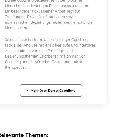
Daniel Caballero begleitet seit über 15 Jahren
Menschen in schwierigen Beziehungssituationen.
Ein besonderer Fokus seiner Arbeit liegt auf
Trennungen, Ex-zurück-Situationen sowie
narzisstischen Beziehungsmustern und emotionaler
Manipulation.
Seine Inhalte basieren auf jahrelanger Coaching-
Praxis, der Analyse realer Fallverläufe und intensiver
Auseinandersetzung mit Bindungs- und
Beziehungsthemen. Er arbeitet im Rahmen von
Coaching und persönlicher Begleitung – nicht
therapeutisch.
Mehr über Daniel Caballero
Relevante Themen: