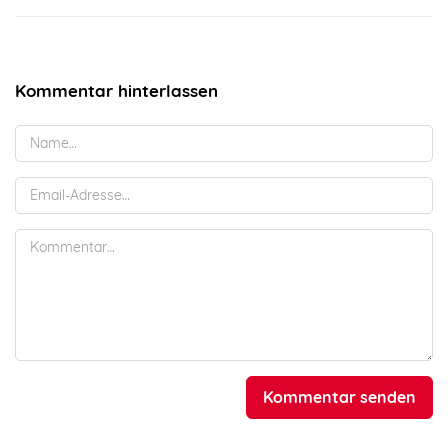
Kommentar hinterlassen
Kommentar senden