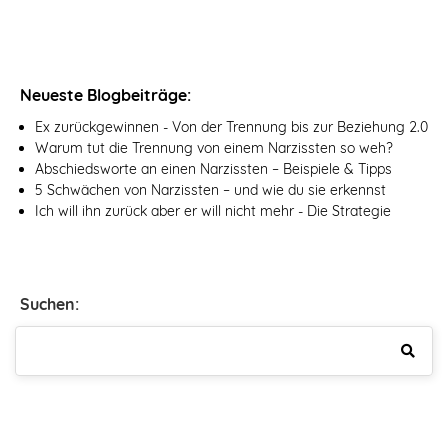
Neueste Blogbeiträge:
Ex zurückgewinnen - Von der Trennung bis zur Beziehung 2.0
Warum tut die Trennung von einem Narzissten so weh?
Abschiedsworte an einen Narzissten – Beispiele & Tipps
5 Schwächen von Narzissten – und wie du sie erkennst
Ich will ihn zurück aber er will nicht mehr - Die Strategie
Suchen: