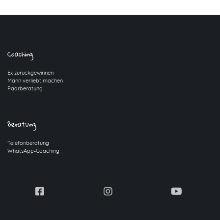
Coaching
Ex zurückgewinnen
Mann verliebt machen
Paarberatung
Beratung
Telefonberatung
WhatsApp-Coaching