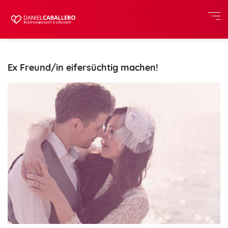
Ex Freund/in eifersüchtig machen!