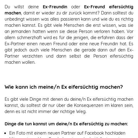
Du willst deine
Ex-Freundin
oder
Ex-Freund eifersüchtig
machen
, damit er wieder zu dir zurück kommt? Dann solltest du
unbedingt wissen was alles passieren kann und wie du es richtig
machen kannst. Es gibt viele Menschen die erst wissen, was sie
an jemanden hatten wenn sie diese Person verloren haben. Vor
allem schmerzhaft wird es für die jenigen, die erfahren dass der
Ex-Partner einen neuen Freund oder eine neue Freundin hat. Es
gibt jedoch auch viele Menschen die gerade dann auf den Ex-
Partner verzichten und dann selbst die Person eifersüchtig
machen wollen.
Wie kann ich meine/n Ex eifersüchtig machen?
Es gibt viele Dinge mit denen du deine/n Ex eifersüchtig machen
kannst, du solltest dir nur über die Konsequenzen im klaren sein,
denn es ist nicht immer der richtige Weg.
Dinge die tun kannst um deine/n Ex eifersüchtig zu machen:
Ein Foto mit einem neuen Partner auf Facebook hochladen