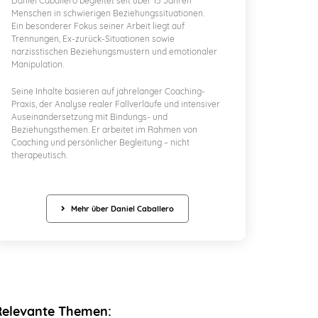
Daniel Caballero begleitet seit über 15 Jahren
Menschen in schwierigen Beziehungssituationen.
Ein besonderer Fokus seiner Arbeit liegt auf
Trennungen, Ex-zurück-Situationen sowie
narzisstischen Beziehungsmustern und emotionaler
Manipulation.
Seine Inhalte basieren auf jahrelanger Coaching-
Praxis, der Analyse realer Fallverläufe und intensiver
Auseinandersetzung mit Bindungs- und
Beziehungsthemen. Er arbeitet im Rahmen von
Coaching und persönlicher Begleitung – nicht
therapeutisch.
Mehr über Daniel Caballero
Relevante Themen: