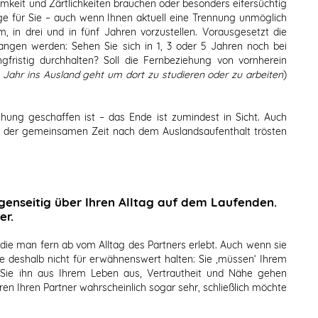
mkeit und Zärtlichkeiten brauchen oder besonders eifersüchtig
htige für Sie – auch wenn Ihnen aktuell eine Trennung unmöglich
em, in drei und in fünf Jahren vorzustellen. Vorausgesetzt die
ngen werden: Sehen Sie sich in 1, 3 oder 5 Jahren noch bei
fristig durchhalten? Soll die Fernbeziehung von vornherein
 Jahr ins Ausland geht um dort zu studieren oder zu arbeiten
)
ehung geschaffen ist – das Ende ist zumindest in Sicht. Auch
t der gemeinsamen Zeit nach dem Auslandsaufenthalt trösten
genseitig über Ihren Alltag auf dem Laufenden.
er.
 die man fern ab vom Alltag des Partners erlebt. Auch wenn sie
ie deshalb nicht für erwähnenswert halten: Sie ‚müssen‘ Ihrem
 Sie ihn aus Ihrem Leben aus, Vertrautheit und Nähe gehen
eren Ihren Partner wahrscheinlich sogar sehr, schließlich möchte