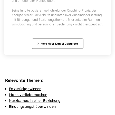
und emotionaler Manipulation.
Seine Inhalte basieren auf jahrelanger Coaching-Praxis, der
Analyse realer Fallverläufe und intensiver Auseinandersetzung
mit Bindungs- und Beziehungsthemen. Er arbeitet im Rahmen
von Coaching und persönlicher Begleitung – nicht therapeutisch.
Mehr über Daniel Caballero
Relevante Themen:
Ex zurückgewinnen
Mann verliebt machen
Narzissmus in einer Beziehung
Bindungsangst überwinden