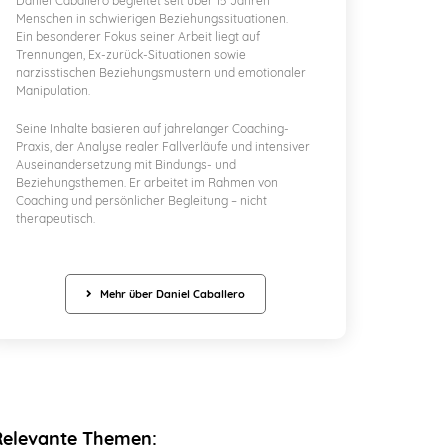
Daniel Caballero begleitet seit über 15 Jahren
Menschen in schwierigen Beziehungssituationen.
Ein besonderer Fokus seiner Arbeit liegt auf
Trennungen, Ex-zurück-Situationen sowie
narzisstischen Beziehungsmustern und emotionaler
Manipulation.
Seine Inhalte basieren auf jahrelanger Coaching-
Praxis, der Analyse realer Fallverläufe und intensiver
Auseinandersetzung mit Bindungs- und
Beziehungsthemen. Er arbeitet im Rahmen von
Coaching und persönlicher Begleitung – nicht
therapeutisch.
Mehr über Daniel Caballero
Relevante Themen: