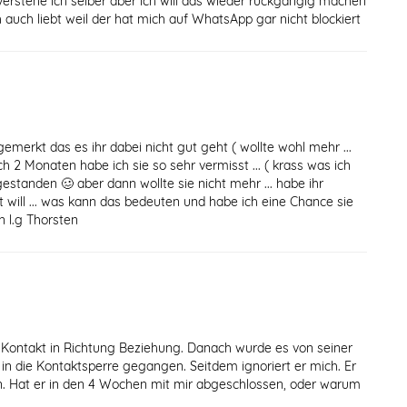
 verstehe ich selber aber ich will das wieder rückgängig machen
ch auch liebt weil der hat mich auf WhatsApp gar nicht blockiert
emerkt das es ihr dabei nicht gut geht ( wollte wohl mehr ...
ch 2 Monaten habe ich sie so sehr vermisst ... ( krass was ich
gestanden 🥴 aber dann wollte sie nicht mehr ... habe ihr
ht will ... was kann das bedeuten und habe ich eine Chance sie
n l.g Thorsten
 Kontakt in Richtung Beziehung. Danach wurde es von seiner
n die Kontaktsperre gegangen. Seitdem ignoriert er mich. Er
 an. Hat er in den 4 Wochen mit mir abgeschlossen, oder warum