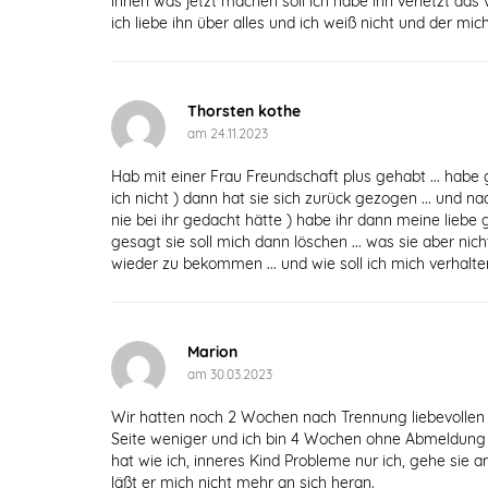
ihnen was jetzt machen soll ich habe ihn verletzt das
ich liebe ihn über alles und ich weiß nicht und der mi
Thorsten kothe
am 24.11.2023
Hab mit einer Frau Freundschaft plus gehabt ... habe g
ich nicht ) dann hat sie sich zurück gezogen ... und na
nie bei ihr gedacht hätte ) habe ihr dann meine liebe 
gesagt sie soll mich dann löschen ... was sie aber nic
wieder zu bekommen ... und wie soll ich mich verhalte
Marion
am 30.03.2023
Wir hatten noch 2 Wochen nach Trennung liebevollen
Seite weniger und ich bin 4 Wochen ohne Abmeldung i
hat wie ich, inneres Kind Probleme nur ich, gehe sie
läßt er mich nicht mehr an sich heran.