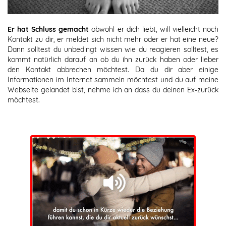
Er hat Schluss gemacht
obwohl er dich liebt, will vielleicht noch
Kontakt zu dir, er meldet sich nicht mehr oder er hat eine neue?
Dann solltest du unbedingt wissen wie du reagieren solltest, es
kommt natürlich darauf an ob du ihn zurück haben oder lieber
den Kontakt abbrechen möchtest. Da du dir aber einige
Informationen im Internet sammeln möchtest und du auf meine
Webseite gelandet bist, nehme ich an dass du deinen Ex-zurück
möchtest.