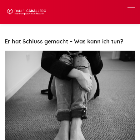
Er hat Schluss gemacht – Was kann ich tun?