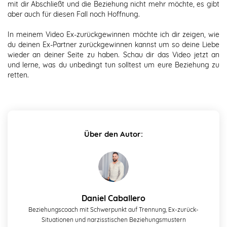
mit dir Abschließt und die Beziehung nicht mehr möchte, es gibt
aber auch für diesen Fall noch Hoffnung.
In meinem Video
Ex-zurückgewinnen
möchte ich dir zeigen, wie
du deinen Ex-Partner zurückgewinnen kannst um so deine Liebe
wieder an deiner Seite zu haben. Schau dir das Video jetzt an
und lerne, was du unbedingt tun solltest um eure Beziehung zu
retten.
Über den Autor:
Daniel Caballero
Beziehungscoach mit Schwerpunkt auf Trennung, Ex-zurück-
Situationen und narzisstischen Beziehungsmustern