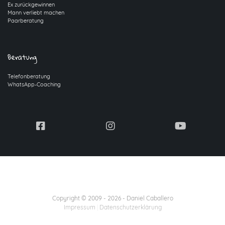
Ex zurückgewinnen
Mann verliebt machen
Paarberatung
Beratung
Telefonberatung
WhatsApp-Coaching
Copyright © 2009 -
2026
- Daniel Caballero
Impressum
|
Datenschutzerklärung