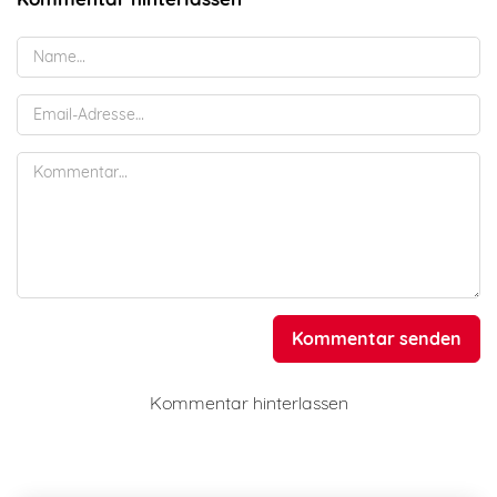
Kommentar senden
Kommentar hinterlassen