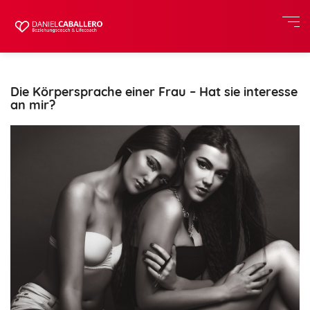
Die Körpersprache einer Frau – Hat sie interesse
an mir?