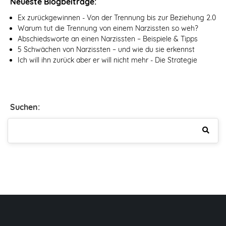
Neueste Blogbeiträge:
Ex zurückgewinnen - Von der Trennung bis zur Beziehung 2.0
Warum tut die Trennung von einem Narzissten so weh?
Abschiedsworte an einen Narzissten – Beispiele & Tipps
5 Schwächen von Narzissten – und wie du sie erkennst
Ich will ihn zurück aber er will nicht mehr - Die Strategie
Suchen: