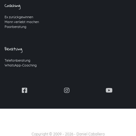
Coaching
Ex zurückgewinnen
Mann verliebt machen
Paarberatung
Beratung
Telefonberatung
WhatsApp-Coaching
Copyright © 2009 -
2026
- Daniel Caballero