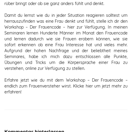
rüber bringt oder ob sie ganz anders fühlt und denkt.
Damit du lernst wie du in jeder Situation reagieren solltest um
herrauszufinden was eine Frau denkt und fühlt, stelle ich dir den
Workshop – Der Frauencode – hier zur Verfügung. In meinen
Seminaren lernen Hunderte Männer im Monat den Frauencode
und lernen dadurch wie sie Frauen erobern können, wie sie
sofort erkennen ob eine Frau Interesse hat und vieles mehr.
Aufgrund der hohen Nachfrage und der beliebtheit meines
Seminares, habe ich mich dazu entschlossen alle Punkte,
Übungen und Tricks um die Körpersprache einer Frau zu
verstehen, online zur Verfügung zu stellen.
Erfahre jetzt wie du mit dem Workshop – Der Frauencode –
endlich zum Frauenversteher wirst. Klicke hier um jetzt mehr zu
erfahren!
Kommentar hinterlassen