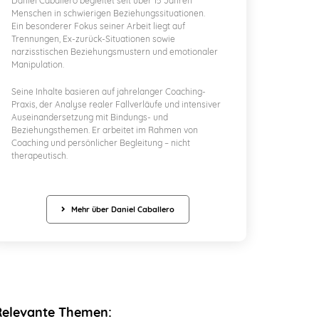
Daniel Caballero begleitet seit über 15 Jahren
Menschen in schwierigen Beziehungssituationen.
Ein besonderer Fokus seiner Arbeit liegt auf
Trennungen, Ex-zurück-Situationen sowie
narzisstischen Beziehungsmustern und emotionaler
Manipulation.
Seine Inhalte basieren auf jahrelanger Coaching-
Praxis, der Analyse realer Fallverläufe und intensiver
Auseinandersetzung mit Bindungs- und
Beziehungsthemen. Er arbeitet im Rahmen von
Coaching und persönlicher Begleitung – nicht
therapeutisch.
Mehr über Daniel Caballero
Relevante Themen: