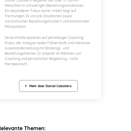
Daniel Caballero begleitet seit über 15 Jahren
Menschen in schwierigen Beziehungssituationen.
Ein besonderer Fokus seiner Arbeit liegt auf
Trennungen, Ex-zurück-Situationen sowie
narzisstischen Beziehungsmustern und emotionaler
Manipulation.
Seine Inhalte basieren auf jahrelanger Coaching-
Praxis, der Analyse realer Fallverläufe und intensiver
Auseinandersetzung mit Bindungs- und
Beziehungsthemen. Er arbeitet im Rahmen von
Coaching und persönlicher Begleitung – nicht
therapeutisch.
Mehr über Daniel Caballero
Relevante Themen: