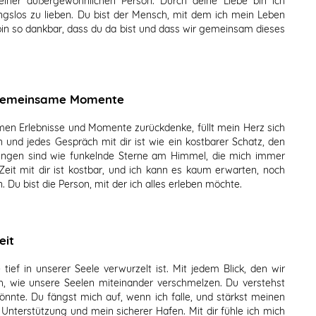
ner außergewöhnlichen Person. Durch deine Liebe bin ich
gslos zu lieben. Du bist der Mensch, mit dem ich mein Leben
 bin so dankbar, dass du da bist und dass wir gemeinsam dieses
n gemeinsame Momente
en Erlebnisse und Momente zurückdenke, füllt mein Herz sich
und jedes Gespräch mit dir ist wie ein kostbarer Schatz, den
rungen sind wie funkelnde Sterne am Himmel, die mich immer
Zeit mit dir ist kostbar, und ich kann es kaum erwarten, noch
. Du bist die Person, mit der ich alles erleben möchte.
eit
tief in unserer Seele verwurzelt ist. Mit jedem Blick, den wir
ch, wie unsere Seelen miteinander verschmelzen. Du verstehst
nnte. Du fängst mich auf, wenn ich falle, und stärkst meinen
Unterstützung und mein sicherer Hafen. Mit dir fühle ich mich