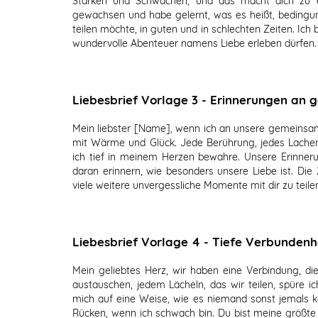
Stärken und Schwächen, und das macht dich zu ei
gewachsen und habe gelernt, was es heißt, bedingun
teilen möchte, in guten und in schlechten Zeiten. Ich
wundervolle Abenteuer namens Liebe erleben dürfen.
Liebesbrief Vorlage 3 - Erinnerungen a
Mein liebster [Name], wenn ich an unsere gemeinsam
mit Wärme und Glück. Jede Berührung, jedes Lachen 
ich tief in meinem Herzen bewahre. Unsere Erinne
daran erinnern, wie besonders unsere Liebe ist. Die 
viele weitere unvergessliche Momente mit dir zu teilen
Liebesbrief Vorlage 4 - Tiefe Verbundenh
Mein geliebtes Herz, wir haben eine Verbindung, die 
austauschen, jedem Lächeln, das wir teilen, spüre i
mich auf eine Weise, wie es niemand sonst jemals kö
Rücken, wenn ich schwach bin. Du bist meine größte 