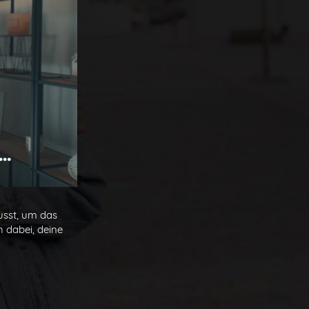
usst, um das
h dabei, deine