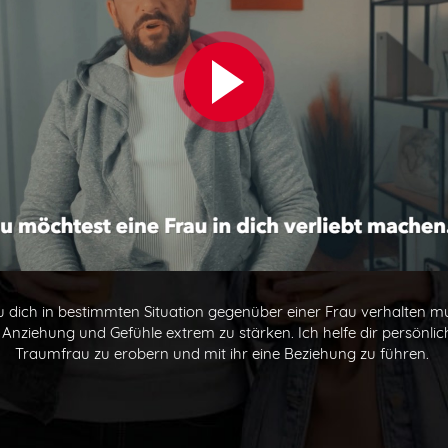
u dich in bestimmten Situation gegenüber einer Frau verhalten m
e Anziehung und Gefühle extrem zu stärken. Ich helfe dir persönlic
Traumfrau zu erobern und mit ihr eine Beziehung zu führen.