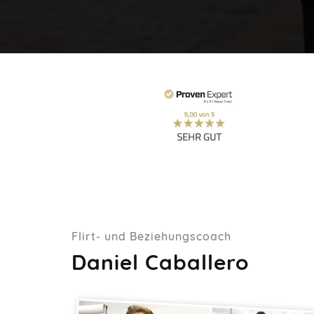
Flirt- und Beziehungscoach
Daniel Caballero